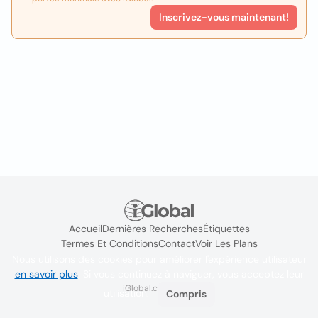
Inscrivez-vous maintenant!
Accueil
Dernières Recherches
Étiquettes
Termes Et Conditions
Contact
Voir Les Plans
Nous utilisons des cookies pour améliorer l'expérience utilisateur
en savoir plus
. Si vous continuez à naviguer, vous acceptez leur
iGlobal.co @ 2024
utilisation.
Compris