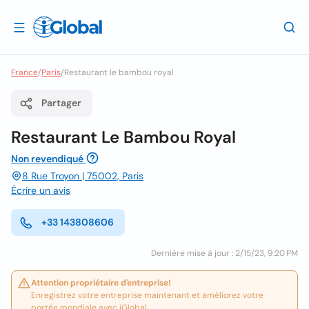
France
/
Paris
/
Restaurant le bambou royal
Partager
Restaurant Le Bambou Royal
Non revendiqué
8 Rue Troyon | 75002, Paris
Écrire un avis
+33 143808606
Dernière mise à jour : 2/15/23, 9:20 PM
Attention propriétaire d'entreprise!
Enregistrez votre entreprise maintenant et améliorez votre
portée mondiale avec iGlobal.