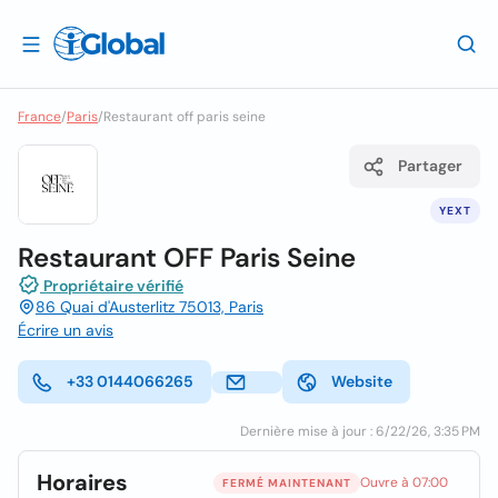
France
/
Paris
/
Restaurant off paris seine
Partager
YEXT
Restaurant OFF Paris Seine
Propriétaire vérifié
86 Quai d'Austerlitz 75013, Paris
Écrire un avis
+33 0144066265
Website
Dernière mise à jour : 6/22/26, 3:35 PM
Horaires
Ouvre à 07:00
FERMÉ MAINTENANT