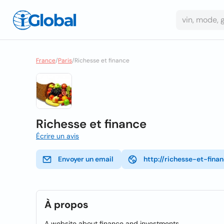
France
/
Paris
/
Richesse et finance
Richesse et finance
Écrire un avis
Envoyer un email
http://richesse-et-fina
À propos
A website about finance and investments