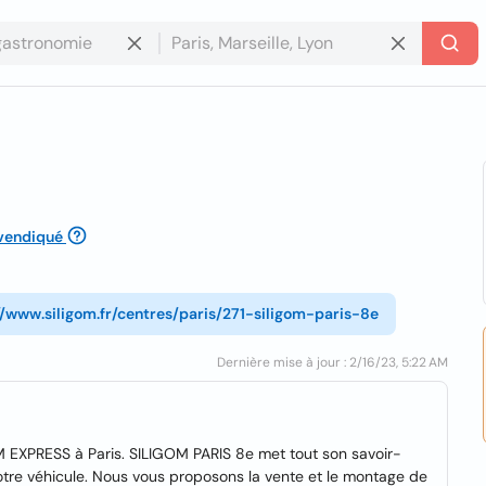
vendiqué
//www.siligom.fr/centres/paris/271-siligom-paris-8e
Dernière mise à jour : 2/16/23, 5:22 AM
 EXPRESS à Paris. SILIGOM PARIS 8e met tout son savoir-
votre véhicule. Nous vous proposons la vente et le montage de