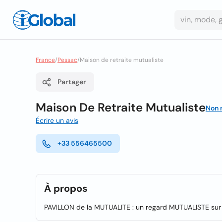
France
/
Pessac
/
Maison de retraite mutualiste
Partager
Maison De Retraite Mutualiste
Non 
Écrire un avis
+33 556465500
À propos
PAVILLON de la MUTUALITE : un regard MUTUALISTE sur 