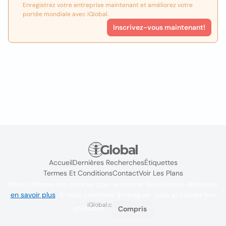
Enregistrez votre entreprise maintenant et améliorez votre
portée mondiale avec iGlobal.
Inscrivez-vous maintenant!
Accueil
Dernières Recherches
Étiquettes
Termes Et Conditions
Contact
Voir Les Plans
Nous utilisons des cookies pour améliorer l'expérience utilisateur
en savoir plus
. Si vous continuez à naviguer, vous acceptez leur
iGlobal.co @ 2024
utilisation.
Compris