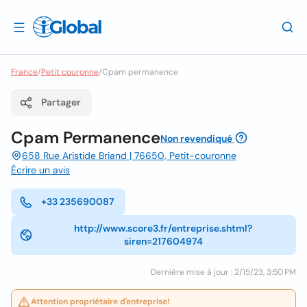
France
/
Petit couronne
/
Cpam permanence
Partager
Cpam Permanence
Non revendiqué
658 Rue Aristide Briand | 76650, Petit-couronne
Écrire un avis
+33 235690087
http://www.score3.fr/entreprise.shtml?
siren=217604974
Dernière mise à jour : 2/15/23, 3:50 PM
Attention propriétaire d'entreprise!