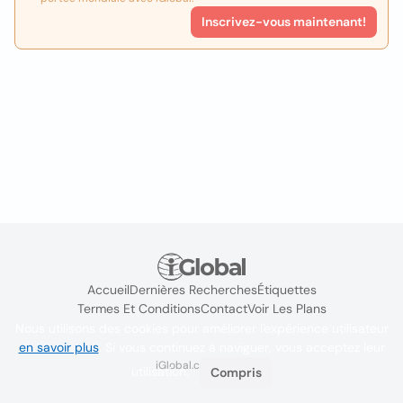
Inscrivez-vous maintenant!
Accueil
Dernières Recherches
Étiquettes
Termes Et Conditions
Contact
Voir Les Plans
Nous utilisons des cookies pour améliorer l'expérience utilisateur
en savoir plus
. Si vous continuez à naviguer, vous acceptez leur
iGlobal.co @ 2024
utilisation.
Compris