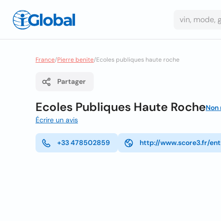
France
/
Pierre benite
/
Ecoles publiques haute roche
Partager
Ecoles Publiques Haute Roche
Non 
Écrire un avis
+33 478502859
http://www.score3.fr/en