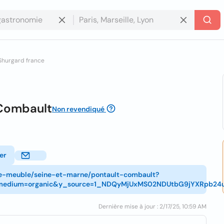
Shurgard france
-Combault
Non revendiqué
er
de-meuble/seine-et-marne/pontault-combault?
medium=organic&y_source=1_NDQyMjUxMS02NDUtbG9jYXRpb24
Dernière mise à jour : 2/17/25, 10:59 AM