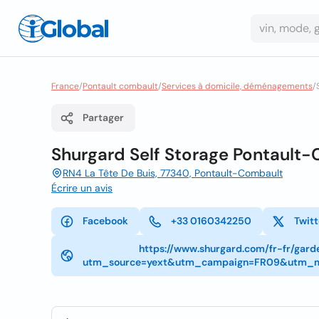
France
/
Pontault combault
/
Services à domicile, déménagements
/
Partager
Shurgard Self Storage Pontault
RN4 La Tête De Buis, 77340, Pontault-Combault
Écrire un avis
Facebook
+33 0160342250
Twitt
https://www.shurgard.com/fr-fr/gar
utm_source=yext&utm_campaign=FR09&utm_