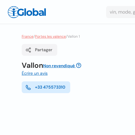
France
/
Portes les valence
/
Vallon 1
Partager
Vallon
Non revendiqué
Écrire un avis
+33 475573310