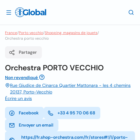
France
/
Porto vecchio
/
Shopping, magasins de jouets
/
Orchestra porto vecchio
Partager
Orchestra PORTO VECCHIO
Non revendiqué
Rue Giudice de Cinarca Quartier Mattonara - les 4 chemins
20137, Porto-Vecchio
Écrire un avis
Facebook
+33 4 95 70 06 68
Envoyer un email
https://fr.shop-orchestra.com/fr/stores#!/l/porto-