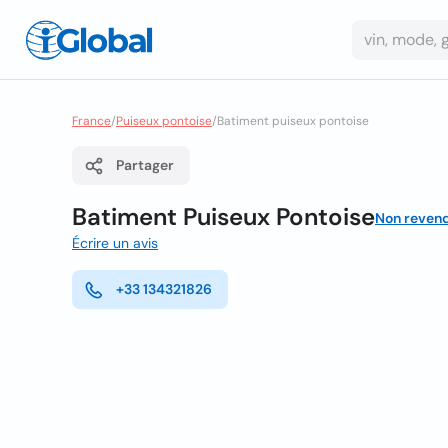
France
/
Puiseux pontoise
/
Batiment puiseux pontoise
Partager
Batiment Puiseux Pontoise
Non reven
Écrire un avis
+33 134321826