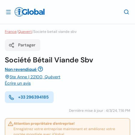
France
/
Quevert
/
Societe betail viande sbv
Partager
Société Bétail Viande Sbv
Non revendiqué
Ste Anne | 22100, Quévert
Écrire un avis
+33 296394185
Dernière mise à jour : 4/3/24, 7:16 PM
Attention propriétaire d'entreprise!
Enregistrez votre entreprise maintenant et améliorez votre
portée mondiale avec iGlobal.