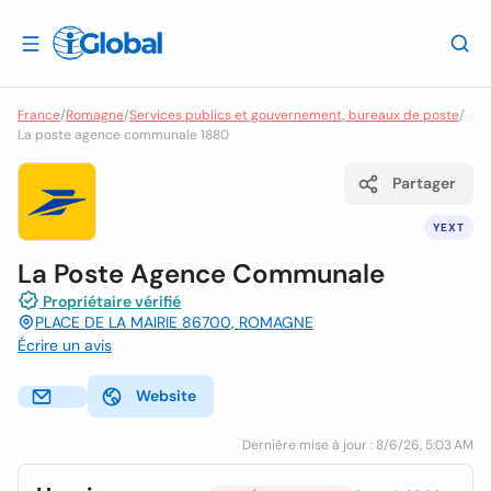
France
/
Romagne
/
Services publics et gouvernement, bureaux de poste
/
La poste agence communale 1880
Partager
YEXT
La Poste Agence Communale
Propriétaire vérifié
PLACE DE LA MAIRIE 86700, ROMAGNE
Écrire un avis
Website
Dernière mise à jour : 8/6/26, 5:03 AM