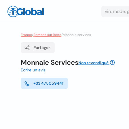
France
/
Romans sur isere
/
Monnaie services
Partager
Monnaie Services
Non revendiqué
Écrire un avis
+33 475059441