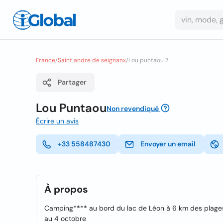
France
/
Saint andre de seignanx
/
Lou puntaou 7
Partager
Lou Puntaou
Non revendiqué
Écrire un avis
+33 558487430
Envoyer un email
À propos
Camping**** au bord du lac de Léon à 6 km des plages
au 4 octobre