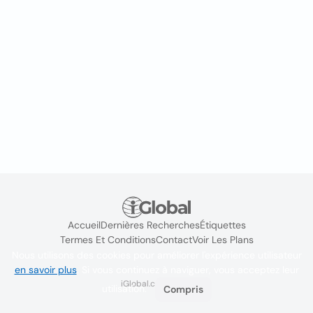
Accueil
Dernières Recherches
Étiquettes
Termes Et Conditions
Contact
Voir Les Plans
Nous utilisons des cookies pour améliorer l'expérience utilisateur
en savoir plus
. Si vous continuez à naviguer, vous acceptez leur
iGlobal.co @ 2024
utilisation.
Compris