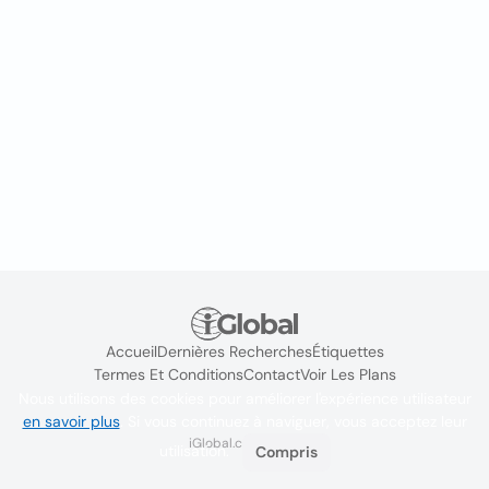
Accueil
Dernières Recherches
Étiquettes
Termes Et Conditions
Contact
Voir Les Plans
Nous utilisons des cookies pour améliorer l'expérience utilisateur
en savoir plus
. Si vous continuez à naviguer, vous acceptez leur
iGlobal.co @ 2024
utilisation.
Compris