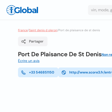
France
/
Saint denis d oleron
/
Port de plaisance de st denis
Partager
Port De Plaisance De St Denis
Non r
Écrire un avis
+33 546851150
http://www.score3.fr/ent