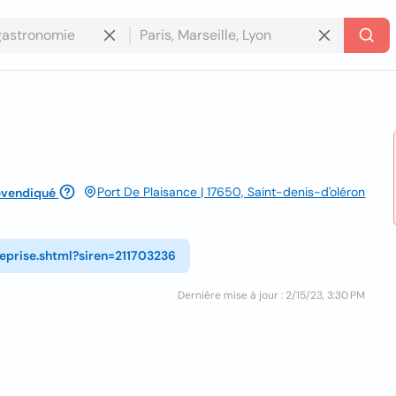
Port De Plaisance | 17650, Saint-denis-d'oléron
evendiqué
reprise.shtml?siren=211703236
Dernière mise à jour : 2/15/23, 3:30 PM