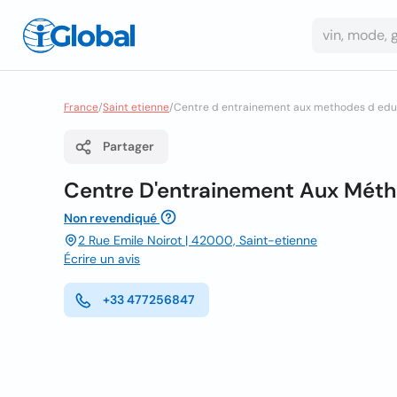
France
/
Saint etienne
/
Centre d entrainement aux methodes d edu
Partager
Centre D'entrainement Aux Mét
Non revendiqué
2 Rue Emile Noirot | 42000, Saint-etienne
Écrire un avis
+33 477256847