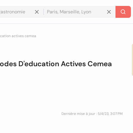
cation actives cemea
hodes D'education Actives Cemea
Dernière mise à jour : 5/4/23, 3:07 PM