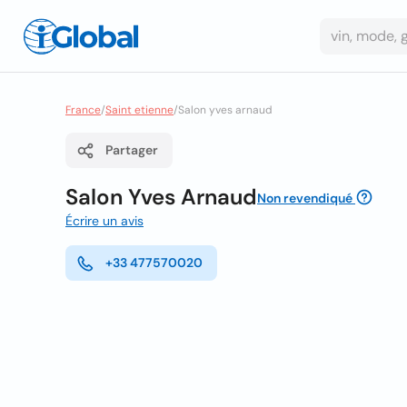
France
/
Saint etienne
/
Salon yves arnaud
Partager
Salon Yves Arnaud
Non revendiqué
Écrire un avis
+33 477570020