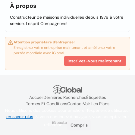
À propos
Constructeur de maisons individuelles depuis 1979 à votre
service. L'esprit Compagnons!
Attention propriétaire d'entreprise!
Enregistrez votre entreprise maintenant et améliorez votre
portée mondiale avec iGlobal.
Inscrivez-vous maintenant!
Accueil
Dernières Recherches
Étiquettes
Termes Et Conditions
Contact
Voir Les Plans
Nous utilisons des cookies pour améliorer l'expérience utilisateur
en savoir plus
. Si vous continuez à naviguer, vous acceptez leur
iGlobal.co @ 2024
utilisation.
Compris