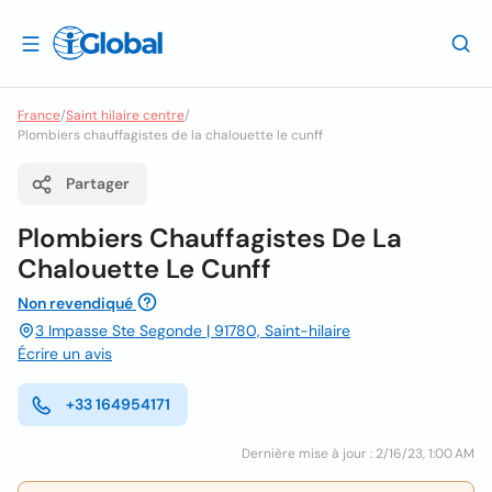
France
/
Saint hilaire centre
/
Plombiers chauffagistes de la chalouette le cunff
Partager
Plombiers Chauffagistes De La
Chalouette Le Cunff
Non revendiqué
3 Impasse Ste Segonde | 91780, Saint-hilaire
Écrire un avis
+33 164954171
Dernière mise à jour : 2/16/23, 1:00 AM