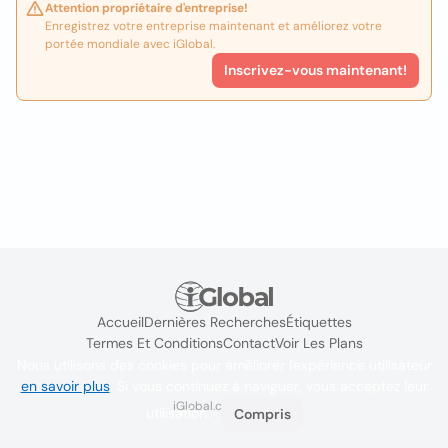
Attention propriétaire d'entreprise!
Enregistrez votre entreprise maintenant et améliorez votre
portée mondiale avec iGlobal.
Inscrivez-vous maintenant!
Accueil
Dernières Recherches
Étiquettes
Termes Et Conditions
Contact
Voir Les Plans
Nous utilisons des cookies pour améliorer l'expérience utilisateur
en savoir plus
. Si vous continuez à naviguer, vous acceptez leur
iGlobal.co @ 2024
utilisation.
Compris