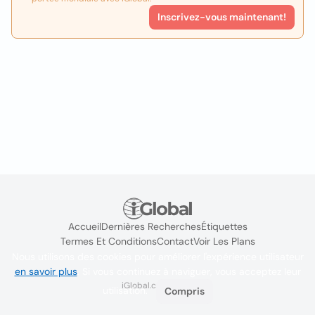
Inscrivez-vous maintenant!
Accueil
Dernières Recherches
Étiquettes
Termes Et Conditions
Contact
Voir Les Plans
Nous utilisons des cookies pour améliorer l'expérience utilisateur
en savoir plus
. Si vous continuez à naviguer, vous acceptez leur
iGlobal.co @ 2024
utilisation.
Compris