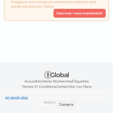
Enregistrez votre entreprise maintenant et améliorez votre
portée mondiale avec iGlobal.
Inscrivez-vous maintenant!
Accueil
Dernières Recherches
Étiquettes
Termes Et Conditions
Contact
Voir Les Plans
Nous utilisons des cookies pour améliorer l'expérience utilisateur
en savoir plus
. Si vous continuez à naviguer, vous acceptez leur
iGlobal.co @ 2024
utilisation.
Compris