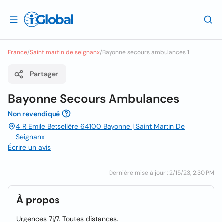
France
/
Saint martin de seignanx
/
Bayonne secours ambulances 1
Partager
Bayonne Secours Ambulances
Non revendiqué
4 R Emile Betsellère 64100 Bayonne | Saint Martin De
Seignanx
Écrire un avis
Dernière mise à jour : 2/15/23, 2:30 PM
À propos
Urgences 7j/7. Toutes distances.