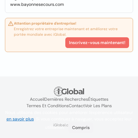
www.bayonnesecours.com
Attention propriétaire d'entreprise!
Enregistrez votre entreprise maintenant et améliorez votre
portée mondiale avec iGlobal.
Inscrivez-vous maintenant!
Accueil
Dernières Recherches
Étiquettes
Termes Et Conditions
Contact
Voir Les Plans
Nous utilisons des cookies pour améliorer l'expérience utilisateur
en savoir plus
. Si vous continuez à naviguer, vous acceptez leur
iGlobal.co @ 2024
utilisation.
Compris