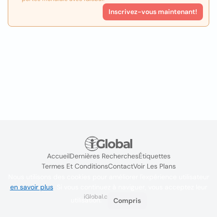
Inscrivez-vous maintenant!
Accueil
Dernières Recherches
Étiquettes
Termes Et Conditions
Contact
Voir Les Plans
Nous utilisons des cookies pour améliorer l'expérience utilisateur
en savoir plus
. Si vous continuez à naviguer, vous acceptez leur
iGlobal.co @ 2024
utilisation.
Compris