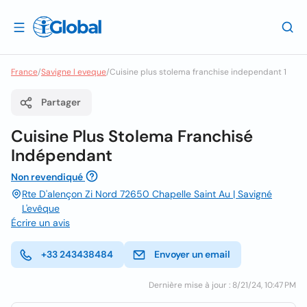
France
/
Savigne l eveque
/
Cuisine plus stolema franchise independant 1
Partager
Cuisine Plus Stolema Franchisé
Indépendant
Non revendiqué
Rte D'alençon Zi Nord 72650 Chapelle Saint Au | Savigné
L'evêque
Écrire un avis
+33 243438484
Envoyer un email
Dernière mise à jour : 8/21/24, 10:47 PM