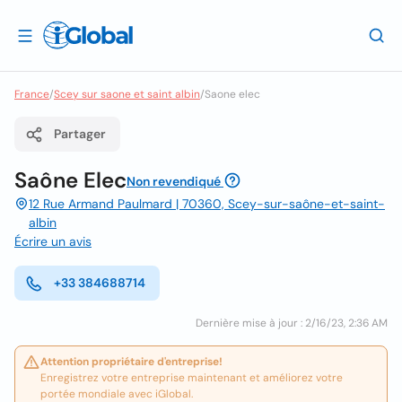
France
/
Scey sur saone et saint albin
/
Saone elec
Partager
Saône Elec
Non revendiqué
12 Rue Armand Paulmard | 70360, Scey-sur-saône-et-saint-
albin
Écrire un avis
+33 384688714
Dernière mise à jour : 2/16/23, 2:36 AM
Attention propriétaire d'entreprise!
Enregistrez votre entreprise maintenant et améliorez votre
portée mondiale avec iGlobal.