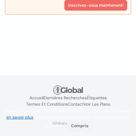
Inscrivez-vous maintenant!
Accueil
Dernières Recherches
Étiquettes
Termes Et Conditions
Contact
Voir Les Plans
Nous utilisons des cookies pour améliorer l'expérience utilisateur
en savoir plus
. Si vous continuez à naviguer, vous acceptez leur
iGlobal.co @ 2024
utilisation.
Compris