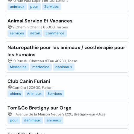
10 Rue Paul Lopin | 56100, Lorient
animaux
pour
Services
Animal Service Et Vacances
9 Chemin Chenil | 65000, Tarbes
services
détail
commerce
Naturopathie pour les animaux / zoothérapie pour
les humains
19 Rue du Château d'Eau 40230, Tosse
Médecins
médecine
danimaux
Club Canin Furiani
Caméra | 20600, Furiani
chiens
Animaux
Services
Tom&Co Bretigny sur Orge
11 Avenue de la Maison Neuve 91220, Brétigny-sur-Orge
pour
danimaux
animaux