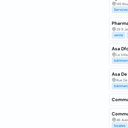
145 Ro
Services
Pharma
29 R Je
vente
Asa Df
Le Vill
bâtimen
Asa De
Rue De 
bâtimen
Commu
Commu
46 Ave
locales