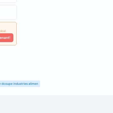
obal.
enant!
de dcoupe industries alimen