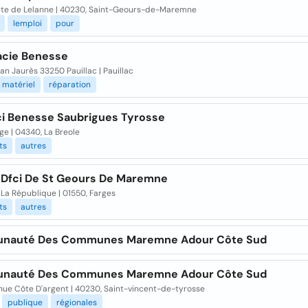
ute de Lelanne | 40230, Saint-Geours-de-Maremne
lemploi
pour
cie Benesse
an Jaurès 33250 Pauillac | Pauillac
matériel
réparation
ci Benesse Saubrigues Tyrosse
age | 04340, La Breole
ts
autres
 Dfci De St Geours De Maremne
La République | 01550, Farges
ts
autres
nauté Des Communes Maremne Adour Côte Sud
nauté Des Communes Maremne Adour Côte Sud
nue Côte D'argent | 40230, Saint-vincent-de-tyrosse
publique
régionales