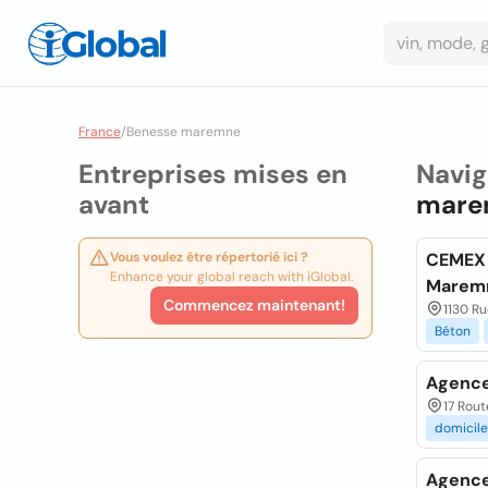
France
/
Benesse maremne
Entreprises mises en
Navig
avant
mare
Vous voulez être répertorié ici ?
CEMEX 
Enhance your global reach with iGlobal.
Marem
Commencez maintenant!
1130 R
Béton
Agence
17 Rou
domicile
Agence