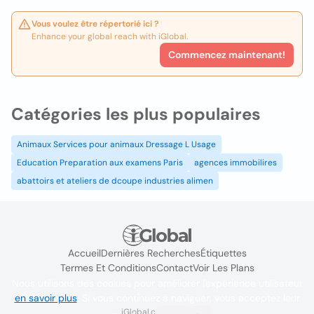
Vous voulez être répertorié ici ?
Enhance your global reach with iGlobal.
Commencez maintenant!
Catégories les plus populaires
Animaux Services pour animaux Dressage L Usage
Education Preparation aux examens Paris
agences immobilires
abattoirs et ateliers de dcoupe industries alimen
Accueil
Dernières Recherches
Étiquettes
Termes Et Conditions
Contact
Voir Les Plans
Nous utilisons des cookies pour améliorer l'expérience utilisateur
en savoir plus
. Si vous continuez à naviguer, vous acceptez leur
iGlobal.co @ 2024