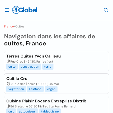
France
/
Cuites
Navigation dans les affaires de
cuites, France
Terres Cuites Yvon Cailleau
Rue Croc | 49430, Rairies (les)
cuite
construction
terre
Cuit lu Cru
13 Rue des Écoles | 68000, Colmar
Végétarien
Fastfood
Vegan
Cuisine Plaisir Boceno Entreprise Distrib
Bd Bretagne 56130 Nivillac | La Roche Bernard
cuit
autocuiseur
tablecuisine