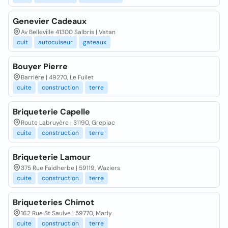
Genevier Cadeaux
Av Belleville 41300 Salbris | Vatan
cuit
autocuiseur
gateaux
Bouyer Pierre
Barrière | 49270, Le Fuilet
cuite
construction
terre
Briqueterie Capelle
Route Labruyère | 31190, Grepiac
cuite
construction
terre
Briqueterie Lamour
375 Rue Faidherbe | 59119, Waziers
cuite
construction
terre
Briqueteries Chimot
162 Rue St Saulve | 59770, Marly
cuite
construction
terre