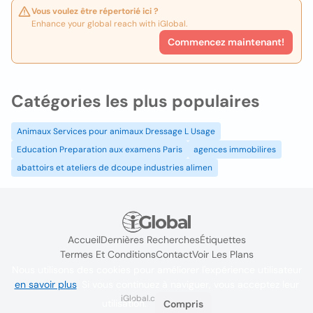
Vous voulez être répertorié ici ?
Enhance your global reach with iGlobal.
Commencez maintenant!
Catégories les plus populaires
Animaux Services pour animaux Dressage L Usage
Education Preparation aux examens Paris
agences immobilires
abattoirs et ateliers de dcoupe industries alimen
Accueil
Dernières Recherches
Étiquettes
Termes Et Conditions
Contact
Voir Les Plans
Nous utilisons des cookies pour améliorer l'expérience utilisateur
en savoir plus
. Si vous continuez à naviguer, vous acceptez leur
iGlobal.co @ 2024
utilisation.
Compris