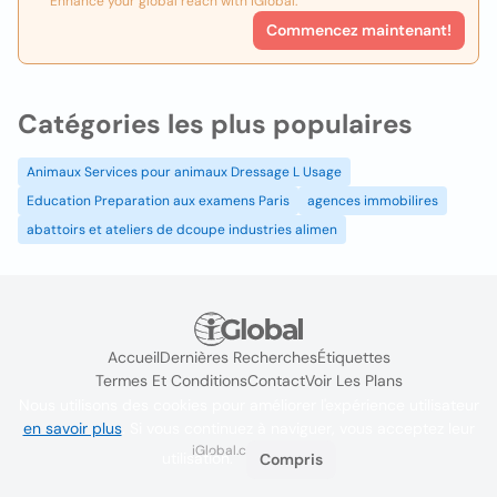
Enhance your global reach with iGlobal.
Commencez maintenant!
Catégories les plus populaires
Animaux Services pour animaux Dressage L Usage
Education Preparation aux examens Paris
agences immobilires
abattoirs et ateliers de dcoupe industries alimen
Accueil
Dernières Recherches
Étiquettes
Termes Et Conditions
Contact
Voir Les Plans
Nous utilisons des cookies pour améliorer l'expérience utilisateur
en savoir plus
. Si vous continuez à naviguer, vous acceptez leur
iGlobal.co @ 2024
utilisation.
Compris