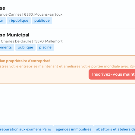
se
enue Cannes | 6370, Mouans-sartoux
ur
république
publique
e Municipal
Charles De Gaulle | 13370, Mallemort
sements
publique
piscine
ion propriétaire d'entreprise!
strez votre entreprise maintenant et améliorez votre portée mondiale avec iGl
Inscrivez-vous maint
reparation aux examens Paris
agences immobilires
abattoirs et ateliers 