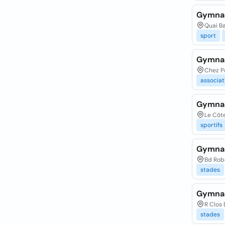
Gymnas
Quai B
sport
Gymnas
Chez Po
associat
Gymna
Le Côte
sportifs
Gymna
Bd Rob
stades
Gymna
R Clos
stades