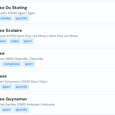
e Du Skating
audin 47000 Agen | Agen
stades
sportifs
e Scolaire
net 63700 Saint Eloy Les Mines | Saint Eloy Les Mines
ions
clubs
sport
se
au 14800 Deauville | Deauville
complexes
sport
ses
ert Schumann 21000 Dijon | Dijon
sport
sportifs
se Guynemer
 Des Gardes 37400 Amboise | Amboise
sport
sportifs