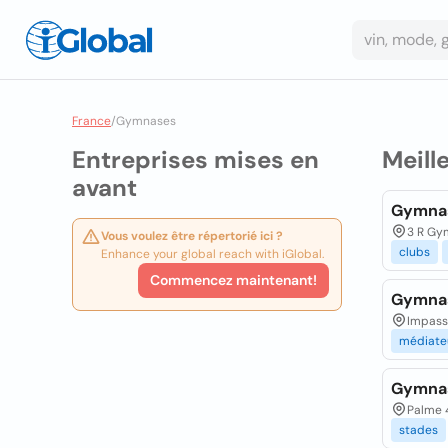
France
/
Gymnases
Entreprises mises en
Meill
avant
Gymna
3 R Gym
Vous voulez être répertorié ici ?
clubs
Enhance your global reach with iGlobal.
Commencez maintenant!
Gymna
Impass
médiate
Gymnas
Palme 
stades