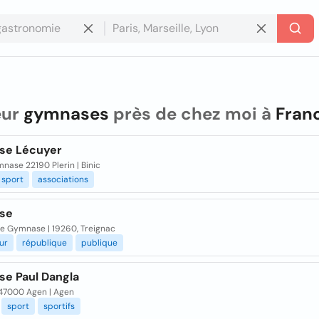
eur
gymnases
près de chez moi à
Fran
se Lécuyer
nase 22190 Plerin | Binic
sport
associations
se
e Gymnase | 19260, Treignac
ur
république
publique
e Paul Dangla
47000 Agen | Agen
sport
sportifs