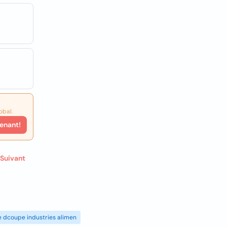
obal.
enant!
Suivant
de dcoupe industries alimen