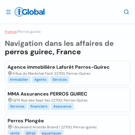
France
/
Perros guirec
Navigation dans les affaires de
perros guirec, France
Agence immobilière Laforêt Perros-Guirec
4 Rue du Maréchal Foch 22700, Perros-Guirec
Immobilier
Agents
Services
MMA Assurances PERROS GUIREC
13/15 Rue des Sept Iles 22700, Perros-Guirec
Services
financiers
Assurance
Perros Plongée
1 Boulevard Aristide Briand | 22700, Perros-guirec
vente
détail
aquatiques