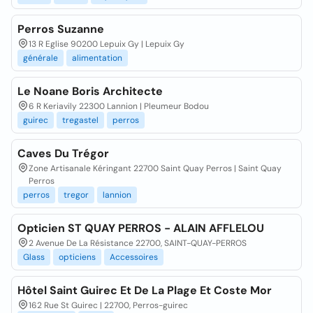
Perros Suzanne
13 R Eglise 90200 Lepuix Gy | Lepuix Gy
générale
alimentation
Le Noane Boris Architecte
6 R Keriavily 22300 Lannion | Pleumeur Bodou
guirec
tregastel
perros
Caves Du Trégor
Zone Artisanale Kéringant 22700 Saint Quay Perros | Saint Quay
Perros
perros
tregor
lannion
Opticien ST QUAY PERROS - ALAIN AFFLELOU
2 Avenue De La Résistance 22700, SAINT-QUAY-PERROS
Glass
opticiens
Accessoires
Hôtel Saint Guirec Et De La Plage Et Coste Mor
162 Rue St Guirec | 22700, Perros-guirec