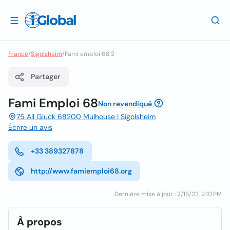
France
/
Sigolsheim
/
Fami emploi 68 2
Partager
Fami Emploi 68
Non revendiqué
75 All Gluck 68200 Mulhouse | Sigolsheim
Écrire un avis
+33 389327878
http://www.famiemploi68.org
Dernière mise à jour : 2/15/23, 2:10 PM
À propos