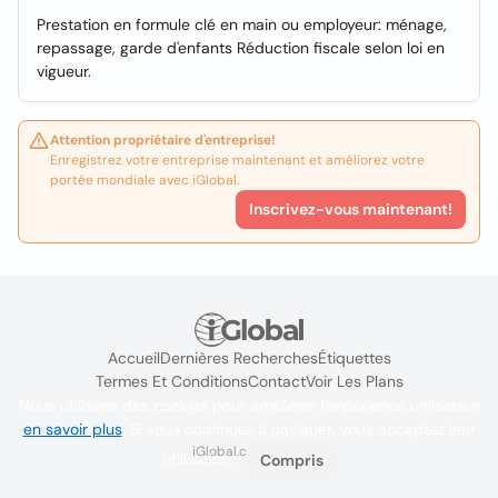
Prestation en formule clé en main ou employeur: ménage,
repassage, garde d'enfants Réduction fiscale selon loi en
vigueur.
Attention propriétaire d'entreprise!
Enregistrez votre entreprise maintenant et améliorez votre
portée mondiale avec iGlobal.
Inscrivez-vous maintenant!
Accueil
Dernières Recherches
Étiquettes
Termes Et Conditions
Contact
Voir Les Plans
Nous utilisons des cookies pour améliorer l'expérience utilisateur
en savoir plus
. Si vous continuez à naviguer, vous acceptez leur
iGlobal.co @ 2024
utilisation.
Compris