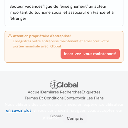
Secteur vacances"ligue de l'enseignement",un acteur
important du tourisme social et associatif en France et à
l'étranger
Attention propriétaire d'entreprise!
Enregistrez votre entreprise maintenant et améliorez votre
portée mondiale avec iGlobal.
Inscrivez-vous maintenant!
Accueil
Dernières Recherches
Étiquettes
Termes Et Conditions
Contact
Voir Les Plans
Nous utilisons des cookies pour améliorer l'expérience utilisateur
en savoir plus
. Si vous continuez à naviguer, vous acceptez leur
iGlobal.co @ 2024
utilisation.
Compris