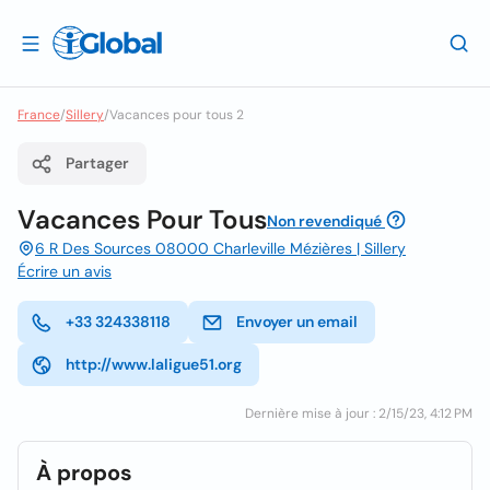
France
/
Sillery
/
Vacances pour tous 2
Partager
Vacances Pour Tous
Non revendiqué
6 R Des Sources 08000 Charleville Mézières | Sillery
Écrire un avis
+33 324338118
Envoyer un email
http://www.laligue51.org
Dernière mise à jour : 2/15/23, 4:12 PM
À propos