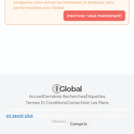
Enregistrez votre entreprise maintenant et améliorez votre
portée mondiale avec iGlobal.
Inscrivez-vous maintenant!
Accueil
Dernières Recherches
Étiquettes
Termes Et Conditions
Contact
Voir Les Plans
Nous utilisons des cookies pour améliorer l'expérience utilisateur
en savoir plus
. Si vous continuez à naviguer, vous acceptez leur
iGlobal.co @ 2024
utilisation.
Compris