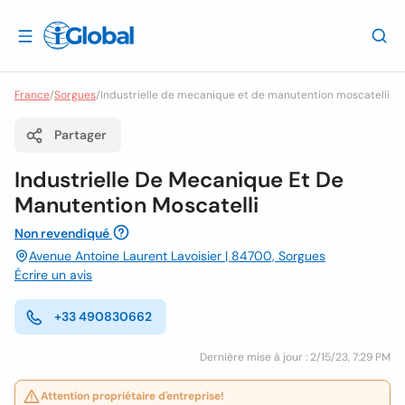
France
/
Sorgues
/
Industrielle de mecanique et de manutention moscatelli
Partager
Industrielle De Mecanique Et De
Manutention Moscatelli
Non revendiqué
Avenue Antoine Laurent Lavoisier | 84700, Sorgues
Écrire un avis
+33 490830662
Dernière mise à jour : 2/15/23, 7:29 PM
Attention propriétaire d'entreprise!