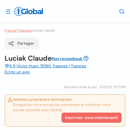
France
/
Trappes
/
Luciak claude
Partager
Luciak Claude
Non revendiqué
8 R Victor Hugo 78190 Trappes | Trappes
Écrire un avis
Dernière mise à jour : 2/15/23, 5:07 PM
Attention propriétaire d'entreprise!
Enregistrez votre entreprise maintenant et améliorez votre
portée mondiale avec iGlobal.
Inscrivez-vous maintenant!