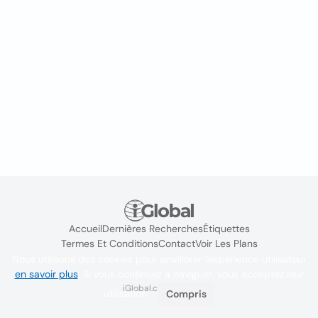
Accueil
Dernières Recherches
Étiquettes
Termes Et Conditions
Contact
Voir Les Plans
Nous utilisons des cookies pour améliorer l'expérience utilisateur
en savoir plus
. Si vous continuez à naviguer, vous acceptez leur
iGlobal.co @ 2024
utilisation.
Compris