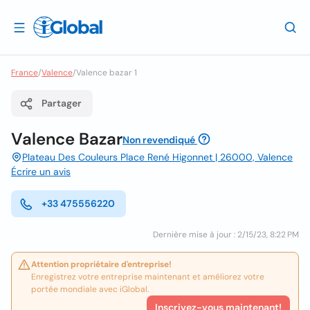
France
/
Valence
/
Valence bazar 1
Partager
Valence Bazar
Non revendiqué
Plateau Des Couleurs Place René Higonnet | 26000, Valence
Écrire un avis
+33 475556220
Dernière mise à jour : 2/15/23, 8:22 PM
Attention propriétaire d'entreprise!
Enregistrez votre entreprise maintenant et améliorez votre
portée mondiale avec iGlobal.
Inscrivez-vous maintenant!