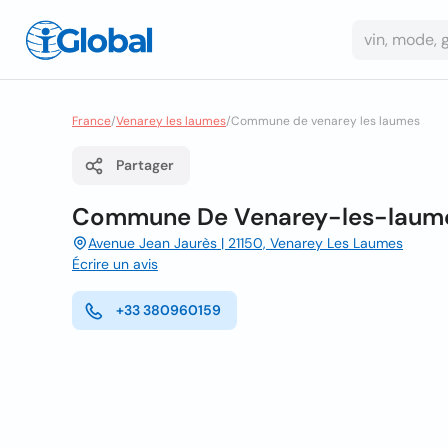
France
/
Venarey les laumes
/
Commune de venarey les laumes
Partager
Commune De Venarey-les-laum
Avenue Jean Jaurès | 21150, Venarey Les Laumes
Écrire un avis
+33 380960159