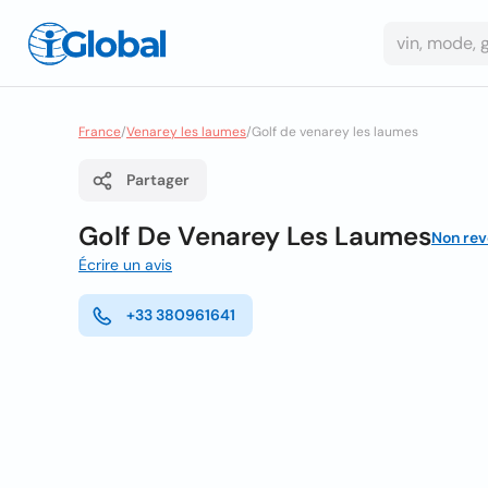
France
/
Venarey les laumes
/
Golf de venarey les laumes
Partager
Golf De Venarey Les Laumes
Non re
Écrire un avis
+33 380961641