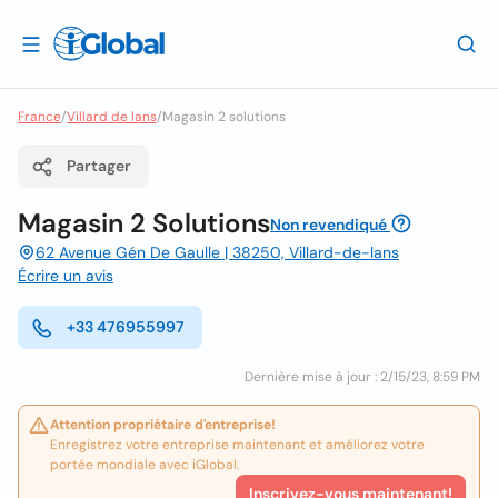
France
/
Villard de lans
/
Magasin 2 solutions
Partager
Magasin 2 Solutions
Non revendiqué
62 Avenue Gén De Gaulle | 38250, Villard-de-lans
Écrire un avis
+33 476955997
Dernière mise à jour : 2/15/23, 8:59 PM
Attention propriétaire d'entreprise!
Enregistrez votre entreprise maintenant et améliorez votre
portée mondiale avec iGlobal.
Inscrivez-vous maintenant!