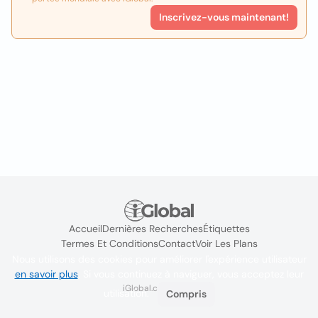
Inscrivez-vous maintenant!
Accueil
Dernières Recherches
Étiquettes
Termes Et Conditions
Contact
Voir Les Plans
Nous utilisons des cookies pour améliorer l'expérience utilisateur
en savoir plus
. Si vous continuez à naviguer, vous acceptez leur
iGlobal.co @ 2024
utilisation.
Compris