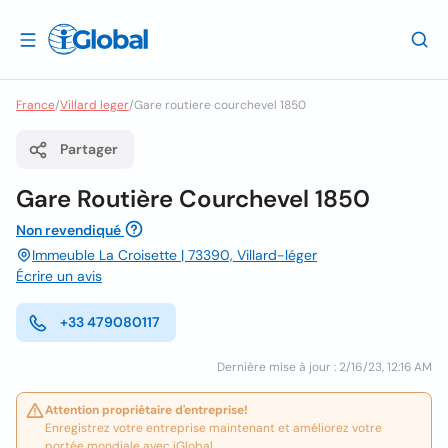
France
/
Villard leger
/
Gare routiere courchevel 1850
Partager
Gare Routière Courchevel 1850
Non revendiqué
Immeuble La Croisette | 73390, Villard-léger
Écrire un avis
+33 479080117
Dernière mise à jour : 2/16/23, 12:16 AM
Attention propriétaire d'entreprise!
Enregistrez votre entreprise maintenant et améliorez votre
portée mondiale avec iGlobal.