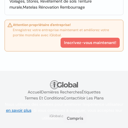
Voilages, Stores, Revêtement de sols Tenture
murale,Matelas Rénovation Rembourrage
Attention propriétaire d'entreprise!
Enregistrez votre entreprise maintenant et améliorez votre
portée mondiale avec iGlobal.
Inscrivez-vous maintenant!
Accueil
Dernières Recherches
Étiquettes
Termes Et Conditions
Contact
Voir Les Plans
Nous utilisons des cookies pour améliorer l'expérience utilisateur
en savoir plus
. Si vous continuez à naviguer, vous acceptez leur
iGlobal.co @ 2024
utilisation.
Compris