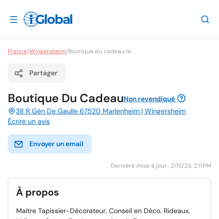
France
/
Wingersheim
/
Boutique du cadeau la
Partager
Boutique Du Cadeau
Non revendiqué
38 R Gén De Gaulle 67520 Marlenheim | Wingersheim
Écrire un avis
Envoyer un email
Dernière mise à jour : 2/15/23, 2:11 PM
À propos
Maître Tapissier-Décorateur, Conseil en Déco. Rideaux,