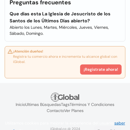
Preguntas frecuentes
Que dias esta La Iglesia de Jesucristo de los
Santos de los Últimos Días abierto?
Abierto los Lunes, Martes, Miércoles, Jueves, Viernes,
Sábado, Domingo.
¡Atención dueños!
Registra tu comercio ahora e incrementa tu alcance global con
iGlobal.
¡Registrate ahora!
Inicio
Ultimas Búsquedas
Tags
Términos Y Condiciones
Contacto
Ver Planes
Utilizamos cookies para mejorar la experiencia del usuario
saber
iGlobal.co @ 2024