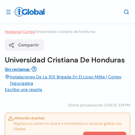
Honduras
/
Cortes
/
Universidad cristiana de honduras
Compartir
Universidad Cristiana De Honduras
Sin reclamar
Instalaciones De La 105 Brigada En El Liceo Milita | Cortes,
Tegucigalpa
Escribe una reseña
Última actualización: 2/13/23, 3:19 PM
¡Atención dueños!
Registra tu comercio ahora e incrementa tu alcance global con
iGlobal.