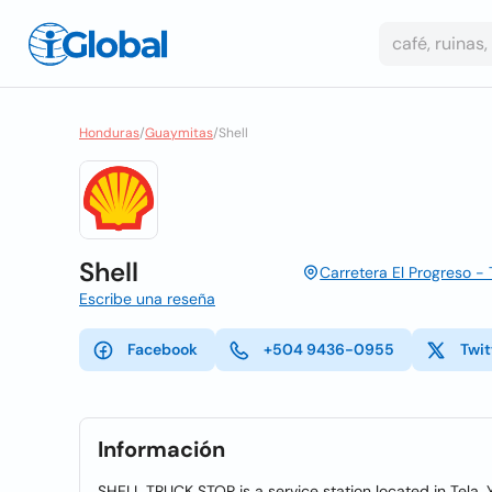
Honduras
/
Guaymitas
/
Shell
Shell
Carretera El Progreso -
Escribe una reseña
Facebook
+504 9436-0955
Twit
Información
SHELL TRUCK STOP is a service station located in Tela, 