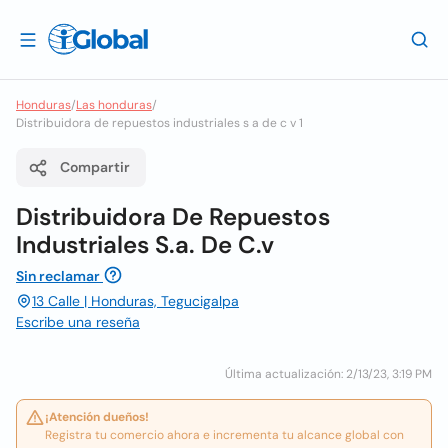
Honduras
/
Las honduras
/
Distribuidora de repuestos industriales s a de c v 1
Compartir
Distribuidora De Repuestos
Industriales S.a. De C.v
Sin reclamar
13 Calle | Honduras, Tegucigalpa
Escribe una reseña
Última actualización: 2/13/23, 3:19 PM
¡Atención dueños!
Registra tu comercio ahora e incrementa tu alcance global con